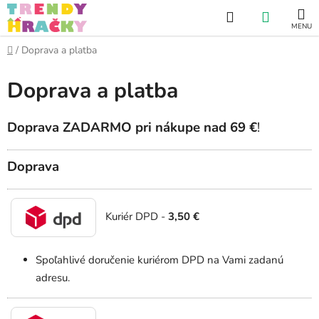
Prejsť
Hľadať
NÁKUP
na
obsah
KOŠÍK
Domov
/
Doprava a platba
Doprava a platba
Doprava ZADARMO pri nákupe nad 69 €
!
Doprava
Kuriér DPD -
3,50 €
Spoľahlivé doručenie kuriérom DPD na Vami zadanú
adresu.