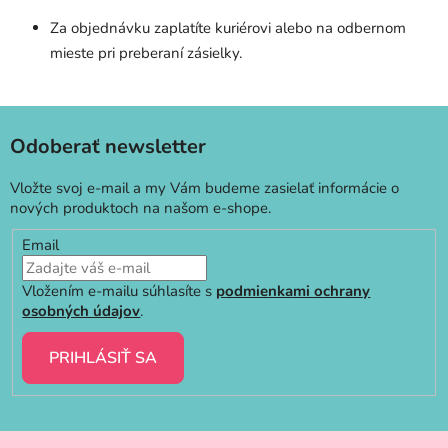
Za objednávku zaplatíte kuriérovi alebo na odbernom
mieste pri preberaní zásielky.
Odoberať newsletter
Vložte svoj e-mail a my Vám budeme zasielať informácie o
nových produktoch na našom e-shope.
Email
Vložením e-mailu súhlasíte s
podmienkami ochrany
osobných údajov
.
PRIHLÁSIŤ SA
Z