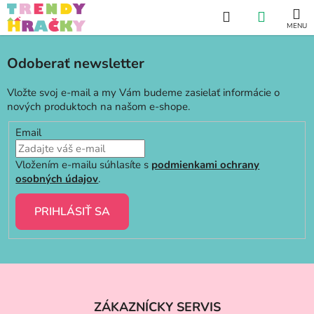
Prejsť
Hľadať
NÁKUP
na
obsah
KOŠÍK
Odoberať newsletter
Vložte svoj e-mail a my Vám budeme zasielať informácie o
nových produktoch na našom e-shope.
Email
Vložením e-mailu súhlasíte s
podmienkami ochrany
osobných údajov
.
PRIHLÁSIŤ SA
Z
á
ZÁKAZNÍCKY SERVIS