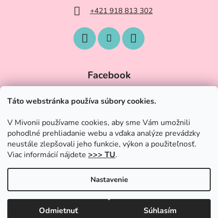
+421 918 813 302
Facebook
Táto webstránka používa súbory cookies.
V Mivonii používame cookies, aby sme Vám umožnili
pohodlné prehliadanie webu a vďaka analýze prevádzky
neustále zlepšovali jeho funkcie, výkon a použiteľnosť.
Viac informácií nájdete
>>> TU
.
Nastavenie
Vytvoril Shoptet
|
Upravil Balkys
Odmietnuť
Súhlasím
Copyright 2026
Trendy-Hracky.sk
. Všetky práva vyhradené.