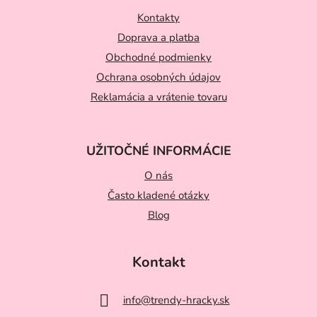
p
ä
Kontakty
t
Doprava a platba
Obchodné podmienky
i
Ochrana osobných údajov
e
Reklamácia a vrátenie tovaru
UŽITOČNÉ INFORMÁCIE
O nás
Často kladené otázky
Blog
Kontakt
info
@
trendy-hracky.sk