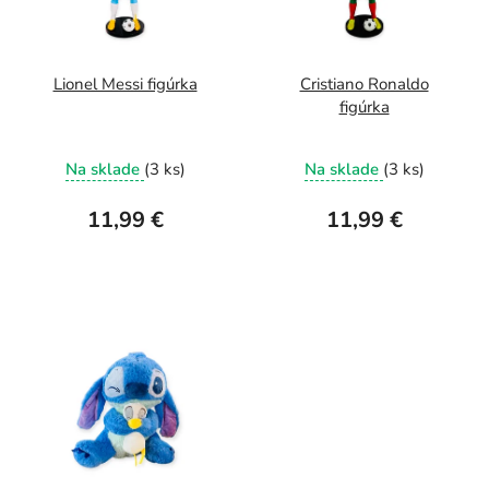
o
s
d
p
u
r
Lionel Messi figúrka
Cristiano Ronaldo
figúrka
k
o
t
d
Na sklade
(3 ks)
Na sklade
(3 ks)
o
u
v
k
11,99 €
11,99 €
t
o
v