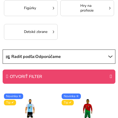
Hry na
Figúrky
profesie
Detské zbrane
R
Radiť podľa:
Odporúčame
a
d
e
OTVORIŤ FILTER
n
i
V
Novinka ✮
Novinka ✮
e
ý
Tip ✔
Tip ✔
p
p
r
i