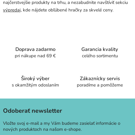
najčerstvejšie produkty na trhu, a nezabudnite navštíviť sekciu
výpredaj
, kde nájdete obľúbené hračky za skvelé ceny.
Doprava zadarmo
Garancia kvality
pri nákupe nad 69 €
celého sortimentu
Široký výber
Zákaznícky servis
s okamžitým odoslaním
poradíme a pomôžeme
Odoberať newsletter
Vložte svoj e-mail a my Vám budeme zasielať informácie o
nových produktoch na našom e-shope.