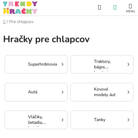
Prejsť
Hľadať
NÁKUP
na
obsah
KOŠÍK
Domov
/
Pre chlapcov
Hračky pre chlapcov
Traktory,
Superhrdinovia
bágre,
kombajny
Kovové
Autá
modely áut
Vláčiky,
Tanky
lietadla,
kamióny