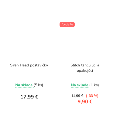
Akcia %
Siren Head postavičky
Stitch tancujúci a
opakujúci
Priemerné
Na sklade
(5 ks)
Na sklade
(1 ks)
hodnotenie
produktu
17,99 €
14,99 €
(–33 %)
je
9,90 €
5,0
z