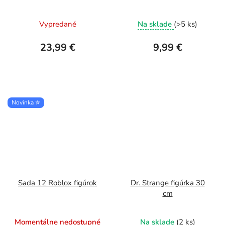
Priemerné
Vypredané
Na sklade
(>5 ks)
hodnotenie
produktu
23,99 €
9,99 €
je
5,0
z
5
Novinka ✮
hviezdičiek.
Sada 12 Roblox figúrok
Dr. Strange figúrka 30
cm
Momentálne nedostupné
Na sklade
(2 ks)