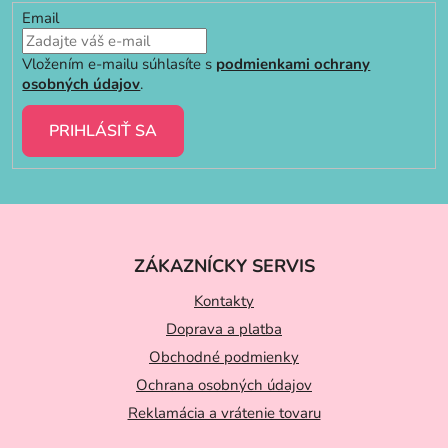
Email
Vložením e-mailu súhlasíte s
podmienkami ochrany
osobných údajov
.
PRIHLÁSIŤ SA
Z
á
ZÁKAZNÍCKY SERVIS
p
ä
Kontakty
t
Doprava a platba
Obchodné podmienky
i
Ochrana osobných údajov
e
Reklamácia a vrátenie tovaru