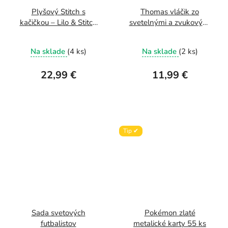
Plyšový Stitch s
Thomas vláčik zo
kačičkou – Lilo & Stitch
svetelnými a zvukovými
45 cm
efektmi
Na sklade
(4 ks)
Na sklade
(2 ks)
22,99 €
11,99 €
Tip ✔
Sada svetových
Pokémon zlaté
futbalistov
metalické karty 55 ks