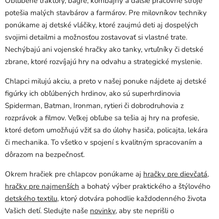
Obľúbené traktory, bagre, kombajny a ďalšie pracovné stroje
v
potešia malých stavbárov a farmárov. Pre milovníkov techniky
ý
ponúkame aj detské vláčiky, ktoré zaujmú deti aj dospelých
p
svojimi detailmi a možnosťou zostavovať si vlastné trate.
i
Nechýbajú ani vojenské hračky ako tanky, vrtuľníky či detské
s
u
zbrane, ktoré rozvíjajú hry na odvahu a strategické myslenie.
Chlapci milujú akciu, a preto v našej ponuke nájdete aj detské
figúrky ich obľúbených hrdinov, ako sú superhrdinovia
Spiderman, Batman, Ironman, rytieri či dobrodruhovia z
rozprávok a filmov. Veľkej obľube sa tešia aj hry na profesie,
ktoré deťom umožňujú vžiť sa do úlohy hasiča, policajta, lekára
či mechanika. To všetko v spojení s kvalitným spracovaním a
dôrazom na bezpečnosť.
Okrem hračiek pre chlapcov ponúkame aj
hračky pre dievčatá
,
hračky pre najmenších
a bohatý výber praktického a štýlového
detského textilu
, ktorý dotvára pohodlie každodenného života
Vašich detí. Sledujte naše
novinky
, aby ste neprišli o