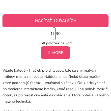
5
hviezdičiek.
NAČÍTAŤ 12 ĎALŠÍCH
S
1
t
30
O
r
á
350
položiek celkom
v
n
l
k
HORE
á
o
d
v
a
a
Vitajte kategórii hračiek pre chlapcov, kde sa sny malých
c
n
i
i
hrdinov menia na realitu. Nájdete u nás širokú škálu
hračiek
,
e
e
ktoré podnecujú fantáziu, zručnosti a zábavu. Od klasických až
p
po moderné interaktívne hračky, ktoré reagujú na pohyb, zvuk či
r
dotyk, až po realistické autá na ovládanie, ktoré potešia každého
v
malého technika.
k
y