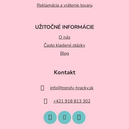
e
Reklamácia a vrátenie tovaru
UŽITOČNÉ INFORMÁCIE
O nás
Často kladené otázky
Blog
Kontakt
info
@
trendy-hracky.sk
+421 918 813 302