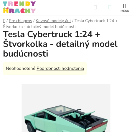
Prejsť
Hľadať
NÁKUP
na
obsah
KOŠÍK
Domov
/
Pre chlapcov
/
Kovové modely áut
/
Tesla Cybertruck 1:24 +
Štvorkolka - detailný model budúcnosti
Tesla Cybertruck 1:24 +
Štvorkolka - detailný model
budúcnosti
Priemerné
Neohodnotené
Podrobnosti hodnotenia
hodnotenie
produktu
je
0,0
z
5
hviezdičiek.