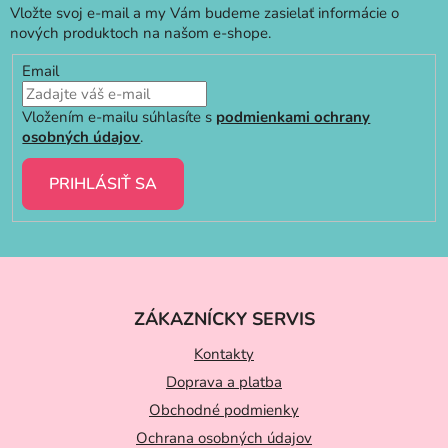
Vložte svoj e-mail a my Vám budeme zasielať informácie o
nových produktoch na našom e-shope.
Email
Vložením e-mailu súhlasíte s
podmienkami ochrany
osobných údajov
.
PRIHLÁSIŤ SA
Z
á
ZÁKAZNÍCKY SERVIS
p
ä
Kontakty
t
Doprava a platba
Obchodné podmienky
i
Ochrana osobných údajov