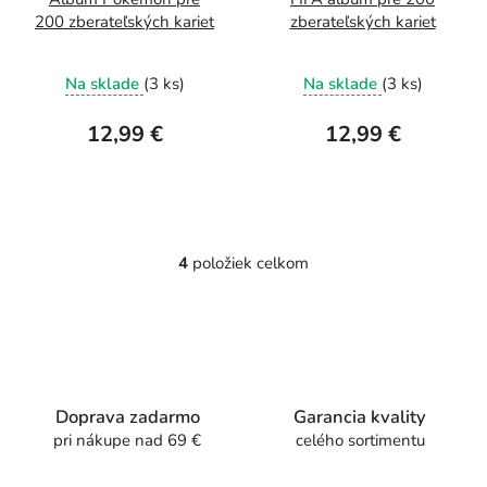
200 zberateľských kariet
zberateľských kariet
Na sklade
(3 ks)
Na sklade
(3 ks)
12,99 €
12,99 €
4
položiek celkom
O
v
l
á
d
a
c
Doprava zadarmo
Garancia kvality
i
pri nákupe nad 69 €
celého sortimentu
e