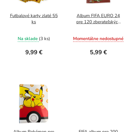
o
s
d
p
u
r
Futbalové karty zlaté 55
Album FIFA EURO 24
ks
pre 120 zberateľských
k
o
kariet
t
d
Na sklade
(3 ks)
Momentálne nedostupné
o
u
v
k
9,99 €
5,99 €
t
o
v
Album Pokémon pre
FIFA album pre 200