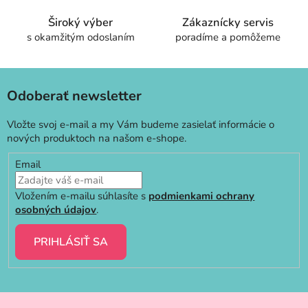
p
r
Široký výber
Zákaznícky servis
v
s okamžitým odoslaním
poradíme a pomôžeme
k
y
v
ý
Odoberať newsletter
p
i
Vložte svoj e-mail a my Vám budeme zasielať informácie o
s
nových produktoch na našom e-shope.
u
Email
Vložením e-mailu súhlasíte s
podmienkami ochrany
osobných údajov
.
PRIHLÁSIŤ SA
Z