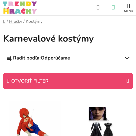
Prejsť
Hľadať
NÁKUP
na
obsah
KOŠÍK
Domov
/
Hračky
/
Kostýmy
Karnevalové kostýmy
R
Radiť podľa:
Odporúčame
a
d
e
OTVORIŤ FILTER
n
i
V
e
ý
p
p
r
i