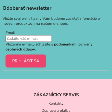
v
ý
Odoberať newsletter
p
i
Vložte svoj e-mail a my Vám budeme zasielať informácie o
s
nových produktoch na našom e-shope.
u
Email
Vložením e-mailu súhlasíte s
podmienkami ochrany
osobných údajov
.
PRIHLÁSIŤ SA
Z
á
ZÁKAZNÍCKY SERVIS
p
ä
Kontakty
Doprava a platba