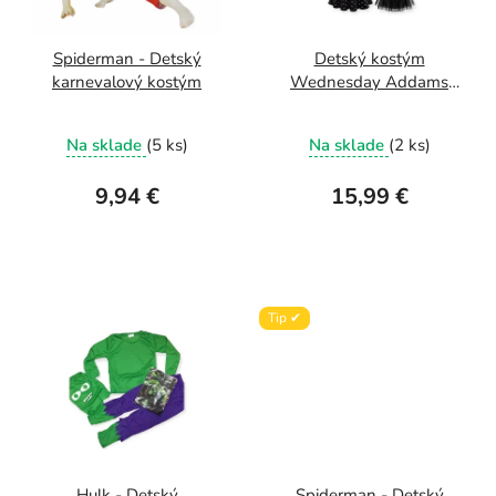
o
s
d
p
u
r
Spiderman - Detský
Detský kostým
karnevalový kostým
Wednesday Addams
k
o
Family
t
d
Na sklade
(5 ks)
Na sklade
(2 ks)
o
u
v
k
9,94 €
15,99 €
t
o
v
Tip ✔
Hulk - Detský
Spiderman - Detský