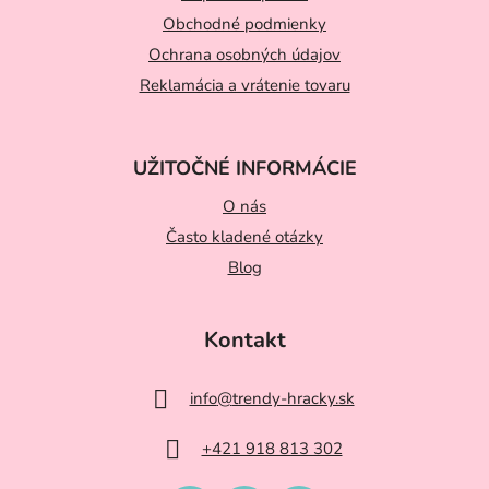
t
Obchodné podmienky
i
Ochrana osobných údajov
e
Reklamácia a vrátenie tovaru
UŽITOČNÉ INFORMÁCIE
O nás
Často kladené otázky
Blog
Kontakt
info
@
trendy-hracky.sk
+421 918 813 302