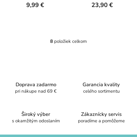
9,99 €
23,90 €
8
položiek celkom
O
v
l
á
d
a
c
Doprava zadarmo
Garancia kvality
i
pri nákupe nad 69 €
celého sortimentu
e
p
r
Široký výber
Zákaznícky servis
v
s okamžitým odoslaním
poradíme a pomôžeme
k
y