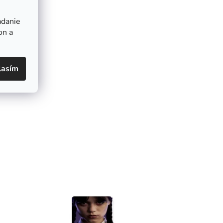
adanie
on a
lasím