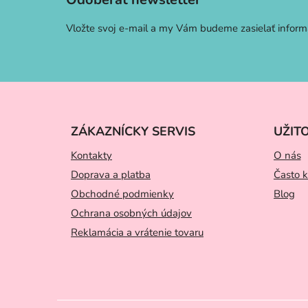
ä
t
Vložte svoj e-mail a my Vám budeme zasielať infor
i
e
ZÁKAZNÍCKY SERVIS
UŽIT
Kontakty
O nás
Doprava a platba
Často k
Obchodné podmienky
Blog
Ochrana osobných údajov
Reklamácia a vrátenie tovaru