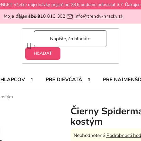
!! Všetké objednávky prijaté od 28.6 budeme odosielať 3.7. Ďakujem
Moja objednávka
+421 918 813 302
|
info@trendy-hracky.sk
HĽADAŤ
CHLAPCOV
PRE DIEVČATÁ
PRE NAJMENŠÍ
 kostým
Čierny Spiderm
kostým
Priemerné
Neohodnotené
Podrobnosti hod