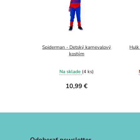
Spiderman - Detský karnevalový
Hulk
kostým
Na sklade
(4 ks)
10,99 €
Z
á
p
Odoberať newsletter