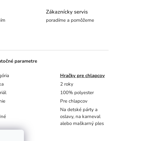
Zákaznícky servis
ním
poradíme a pomôžeme
točné parametre
gória
Hračky pre chlapcov
ka
2 roky
iál
100% polyester
nie
Pre chlapcov
Na detské párty a
dné
oslavy, na karneval
alebo maškarný ples