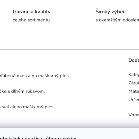
Garancia kvality
Široký výber
celého sortimentu
s okamžitým odosla
Doda
Kate
bľúbená maska na maškarný ples.
Záru
ričko s dlhým rukávom.
Mater
Urče
neval alebo maškarný ples.
Vho
, nebieliť, nežmýkať, čistiť navlhčenou handričkou.
ebstránka používa súbory cookies.