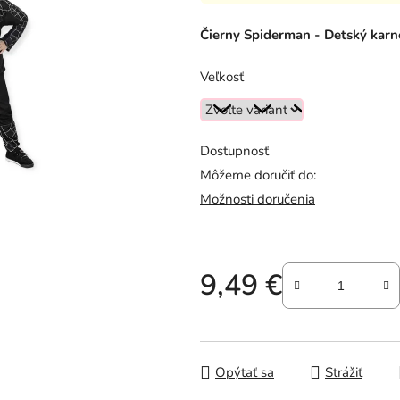
hodnotenie
produktu
Čierny Spiderman - Detský kar
je
0,0
Veľkosť
z
5
hviezdičiek.
Dostupnosť
Môžeme doručiť do:
Možnosti doručenia
9,49 €
Jednotková cena:
Opýtať sa
Strážiť