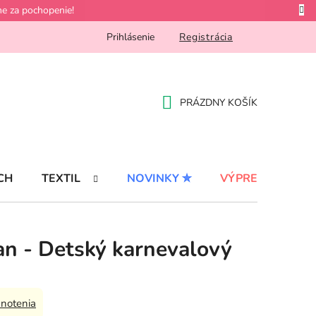
e za pochopenie!
Prihlásenie
Registrácia
PRÁZDNY KOŠÍK
NÁKUPNÝ
KOŠÍK
CH
TEXTIL
NOVINKY ✮
VÝPREDAJ %
an - Detský karnevalový
notenia