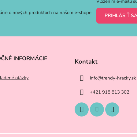
Vložením e-mailu sú
mácie o nových produktoch na našom e-shope.
PRIHLÁSIŤ S
OČNÉ INFORMÁCIE
Kontakt
ladené otázky
info
@
trendy-hracky.sk
+421 918 813 302