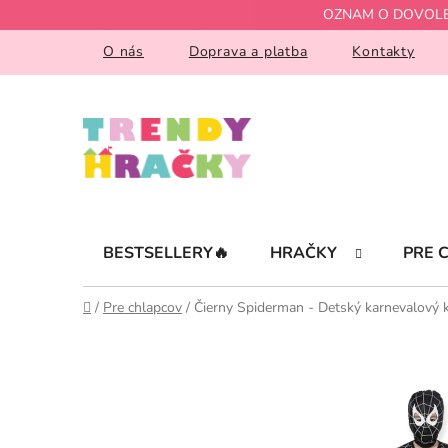
Prejsť
OZNAM O DOVOLENKE!
na
obsah
O nás
Doprava a platba
Kontakty
BESTSELLERY🔥
HRAČKY
PRE 
Domov
/
Pre chlapcov
/
Čierny Spiderman - Detský karnevalový