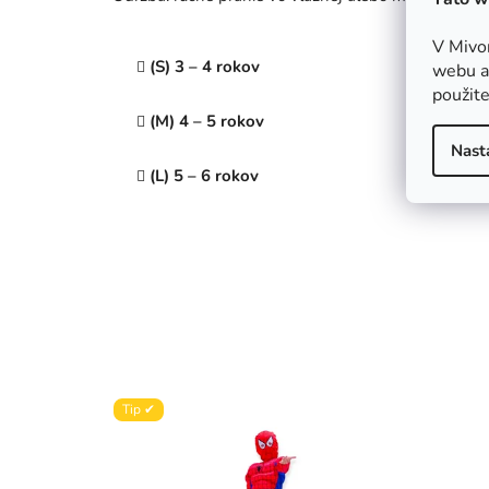
V Mivo
(S) 3 – 4 r
okov
webu a 
použite
(M) 4 – 5 rokov
Nast
(L) 5 – 6 rokov
Tip ✔