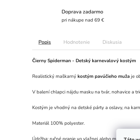
Doprava zadarmo
pri nákupe nad 69 €
Popis
Hodnotenie
Diskusia
Čierny Spiderman - Detský karnevalový kostým
Realistický maškarný
kostým pavúčieho muža
je o
V balení chlapci nájdu masku na tvár, nohavice a t
Kostým je vhodný na detské párty a oslavy, na kar
Materiál 100% polyester.
Údržba: ručné pranie vo vlažnej alebo mydlovej vode
Táto w