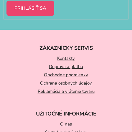
PRIHLÁSIŤ SA
Z
á
ZÁKAZNÍCKY SERVIS
p
ä
Kontakty
t
Doprava a platba
Obchodné podmienky
i
Ochrana osobných údajov
e
Reklamácia a vrátenie tovaru
UŽITOČNÉ INFORMÁCIE
O nás