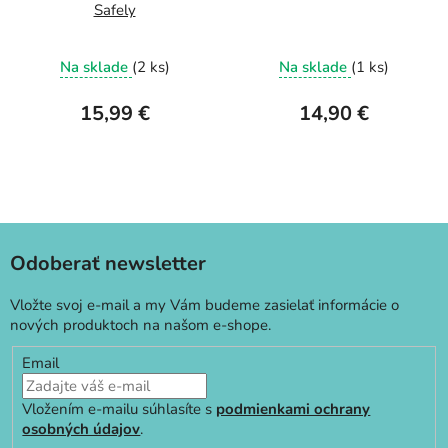
Safely
Na sklade
(2 ks)
Na sklade
(1 ks)
15,99 €
14,90 €
Odoberať newsletter
Vložte svoj e-mail a my Vám budeme zasielať informácie o
nových produktoch na našom e-shope.
Email
Vložením e-mailu súhlasíte s
podmienkami ochrany
osobných údajov
.