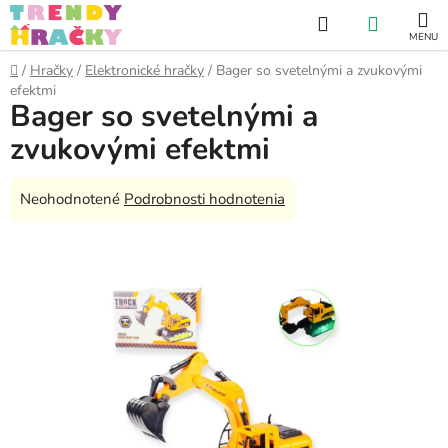
Prejsť
Hľadať
NÁKUP
na
obsah
KOŠÍK
Domov
/
Hračky
/
Elektronické hračky
/
Bager so svetelnými a zvukovými
efektmi
Bager so svetelnými a
zvukovými efektmi
Priemerné
Neohodnotené
Podrobnosti hodnotenia
hodnotenie
produktu
je
0,0
z
5
hviezdičiek.