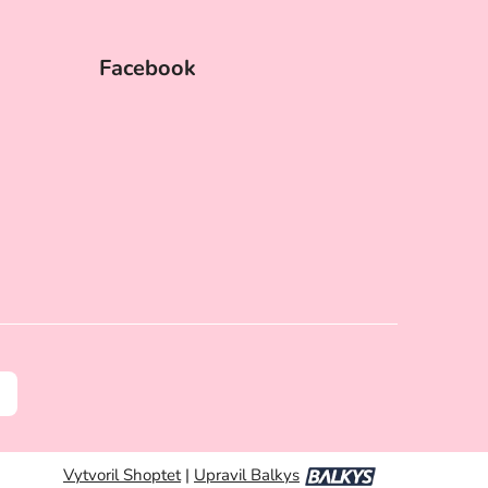
Facebook
Vytvoril Shoptet
|
Upravil Balkys