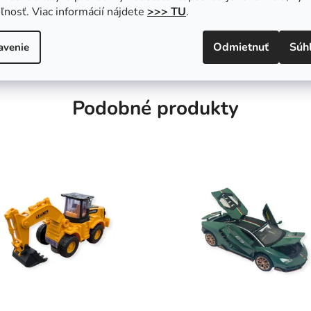
ľnosť. Viac informácií nájdete
>>> TU
.
Odmietnuť
Súh
avenie
Podobné produkty