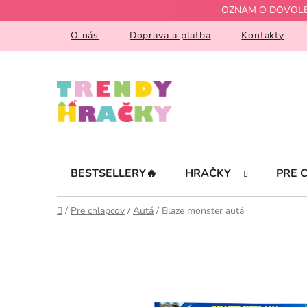
Prejsť
OZNAM O DOVOLENKE!
na
obsah
O nás
Doprava a platba
Kontakty
BESTSELLERY🔥
HRAČKY
PRE 
Domov
/
Pre chlapcov
/
Autá
/
Blaze monster autá