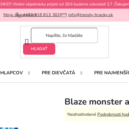
!! Všetké objednávky prijaté od 28.6 budeme odosielať 3.7. Ďakujem
Moja objednávka
+421 918 813 302
|
info@trendy-hracky.sk
HĽADAŤ
CHLAPCOV
PRE DIEVČATÁ
PRE NAJMENŠÍ
Blaze monster 
Priemerné
Neohodnotené
Podrobnosti hod
hodnotenie
produktu