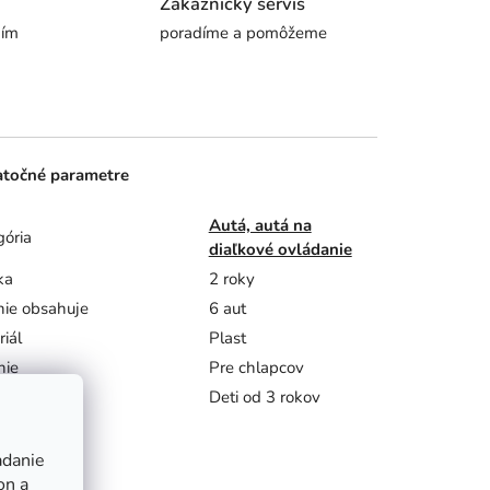
Zákaznícky servis
ním
poradíme a pomôžeme
točné parametre
Autá, autá na
gória
diaľkové ovládanie
ka
2 roky
nie obsahuje
6 aut
iál
Plast
nie
Pre chlapcov
né pre
Deti od 3 rokov
adanie
on a