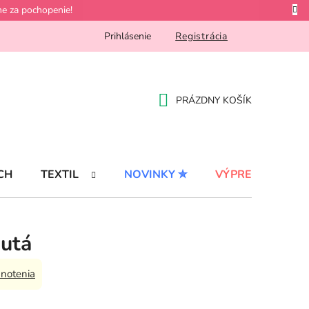
e za pochopenie!
Prihlásenie
Registrácia
PRÁZDNY KOŠÍK
NÁKUPNÝ
KOŠÍK
CH
TEXTIL
NOVINKY ✮
VÝPREDAJ %
autá
notenia