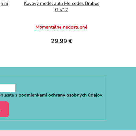
hini
Kovový model auta Mercedes Brabus
G V12
Momentálne nedostupné
29,99 €
hlasíte s
podmienkami ochrany osobných údajov
.
A