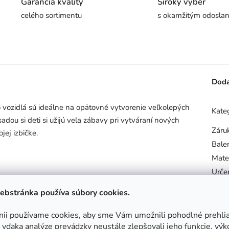
Garancia kvality
Široký výber
celého sortimentu
s okamžitým odosla
Doda
o vozidlá sú ideálne na opätovné vytvorenie veľkolepých
Kate
dou si deti si užijú veľa zábavy pri vytváraní nových
Záru
jej izbičke.
Bale
Mater
Urče
Vhod
ebstránka používa súbory cookies.
nii používame cookies, aby sme Vám umožnili pohodlné prehli
vďaka analýze prevádzky neustále zlepšovali jeho funkcie, výk