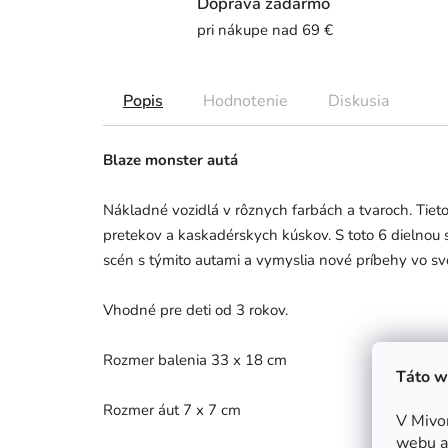
Doprava zadarmo
pri nákupe nad 69 €
Popis
Hodnotenie
Diskusia
Blaze monster autá
Nákladné vozidlá v rôznych farbách a tvaroch. Tiet
pretekov a kaskadérskych kúskov. S toto 6 dielnou sa
scén s týmito autami a vymyslia nové príbehy vo svo
Vhodné pre deti od 3 rokov.
Rozmer balenia 33 x 18 cm
Táto w
Rozmer áut 7 x 7 cm
V Mivo
webu a 