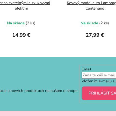
r so svetelnými a zvukovými
Kovový model auta Lamborg
efektmi
Centenario
Na sklade
(2 ks)
Na sklade
(2 ks)
14,99 €
27,99 €
Email
Vložením e-mailu sú
mácie o nových produktoch na našom e-shope.
PRIHLÁSIŤ S