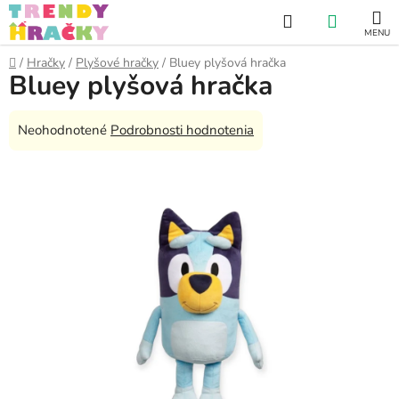
Prejsť
Hľadať
NÁKUP
na
obsah
KOŠÍK
Domov
/
Hračky
/
Plyšové hračky
/
Bluey plyšová hračka
Bluey plyšová hračka
Priemerné
Neohodnotené
Podrobnosti hodnotenia
hodnotenie
produktu
je
0,0
z
5
hviezdičiek.