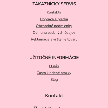
ZÁKAZNÍCKY SERVIS
p
ä
Kontakty
t
Doprava a platba
Obchodné podmienky
i
Ochrana osobných údajov
e
Reklamácia a vrátenie tovaru
UŽITOČNÉ INFORMÁCIE
O nás
Často kladené otázky
Blog
Kontakt