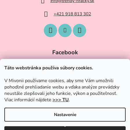
info
@
trendy-hracky.sk
+421 918 813 302
Facebook
Táto webstránka používa súbory cookies.
V Mivonii používame cookies, aby sme Vám umožnili
pohodlné prehliadanie webu a vďaka analýze prevádzky
neustále zlepšovali jeho funkcie, výkon a použiteľnosť.
Viac informácií nájdete
>>> TU
.
Nastavenie
Vytvoril Shoptet
|
Upravil Balkys