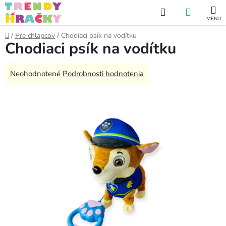
Prejsť
Hľadať
NÁKUP
na
obsah
KOŠÍK
Domov
/
Pre chlapcov
/
Chodiaci psík na vodítku
Chodiaci psík na vodítku
Priemerné
Neohodnotené
Podrobnosti hodnotenia
hodnotenie
produktu
je
0,0
z
5
hviezdičiek.