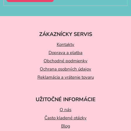
Z
á
ZÁKAZNÍCKY SERVIS
p
ä
Kontakty
t
Doprava a platba
Obchodné podmienky
i
Ochrana osobných údajov
e
Reklamácia a vrátenie tovaru
UŽITOČNÉ INFORMÁCIE
O nás
Často kladené otázky
Blog