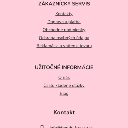
ZÁKAZNÍCKY SERVIS
p
ä
Kontakty
t
Doprava a platba
Obchodné podmienky
i
Ochrana osobných údajov
e
Reklamácia a vrátenie tovaru
UŽITOČNÉ INFORMÁCIE
O nás
Často kladené otázky
Blog
Kontakt
info
@
trendy-hracky.sk