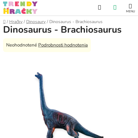
Prejsť
Hľadať
NÁKUP
na
obsah
KOŠÍK
Domov
/
Hračky
/
Dinosaury
/
Dinosaurus - Brachiosaurus
Dinosaurus - Brachiosaurus
Priemerné
Neohodnotené
Podrobnosti hodnotenia
hodnotenie
produktu
je
0,0
z
5
hviezdičiek.