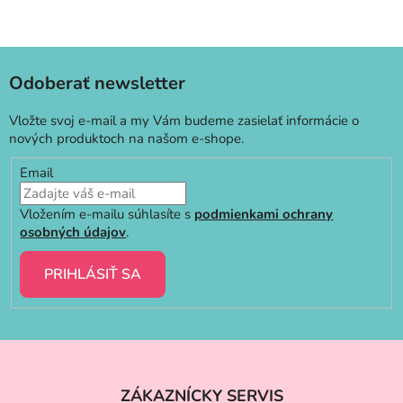
Odoberať newsletter
Vložte svoj e-mail a my Vám budeme zasielať informácie o
nových produktoch na našom e-shope.
Email
Vložením e-mailu súhlasíte s
podmienkami ochrany
osobných údajov
.
PRIHLÁSIŤ SA
Z
á
ZÁKAZNÍCKY SERVIS