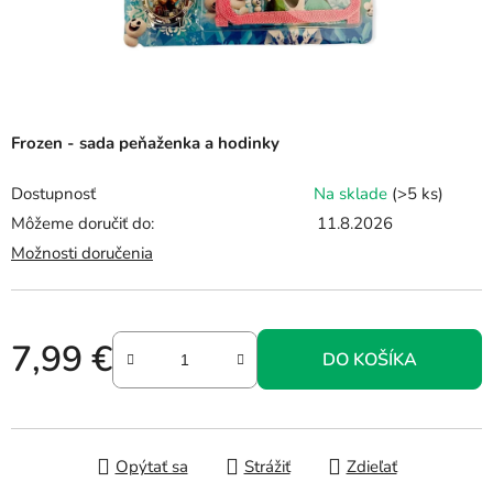
Frozen - sada peňaženka a hodinky
Dostupnosť
Na sklade
(>5 ks)
Môžeme doručiť do:
11.8.2026
Možnosti doručenia
7,99 €
DO KOŠÍKA
Jednotková cena:
Opýtať sa
Strážiť
Zdieľať