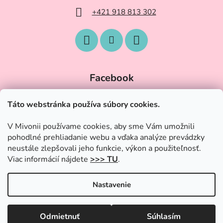
+421 918 813 302
Facebook
Táto webstránka používa súbory cookies.
V Mivonii používame cookies, aby sme Vám umožnili
pohodlné prehliadanie webu a vďaka analýze prevádzky
neustále zlepšovali jeho funkcie, výkon a použiteľnosť.
Viac informácií nájdete
>>> TU
.
Nastavenie
Vytvoril Shoptet
|
Upravil Balkys
Odmietnuť
Súhlasím
Copyright 2026
Trendy-Hracky.sk
. Všetky práva vyhradené.