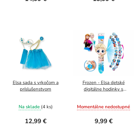
Elsa sada s vrkočom a
Frozen - Elsa detské
príslušenstvom
digitálne hodinky s
projektorom
Na sklade
(4 ks)
Momentálne nedostupné
12,99 €
9,99 €