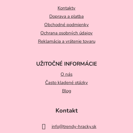
p
ä
Kontakty
t
Doprava a platba
Obchodné podmienky
i
Ochrana osobných údajov
e
Reklamácia a vrátenie tovaru
UŽITOČNÉ INFORMÁCIE
O nás
Často kladené otázky
Blog
Kontakt
info
@
trendy-hracky.sk