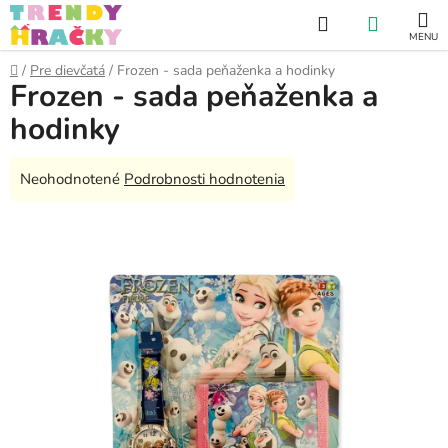
Prejsť
Hľadať
NÁKUP
na
obsah
KOŠÍK
Domov
/
Pre dievčatá
/
Frozen - sada peňaženka a hodinky
Frozen - sada peňaženka a
hodinky
Priemerné
Neohodnotené
Podrobnosti hodnotenia
hodnotenie
produktu
je
0,0
z
5
hviezdičiek.