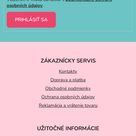
osobných údajov
.
PRIHLÁSIŤ SA
Z
á
ZÁKAZNÍCKY SERVIS
p
ä
Kontakty
t
Doprava a platba
Obchodné podmienky
i
Ochrana osobných údajov
e
Reklamácia a vrátenie tovaru
UŽITOČNÉ INFORMÁCIE