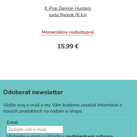
K-Pop Demon Hunters
sada figúrok (6 ks)
Momentálne nedostupné
15,99 €
Odoberať newsletter
Vložte svoj e-mail a my Vám budeme zasielať informácie o
nových produktoch na našom e-shope.
Email
Vložením e-mailu súhlasíte s
podmienkami ochrany