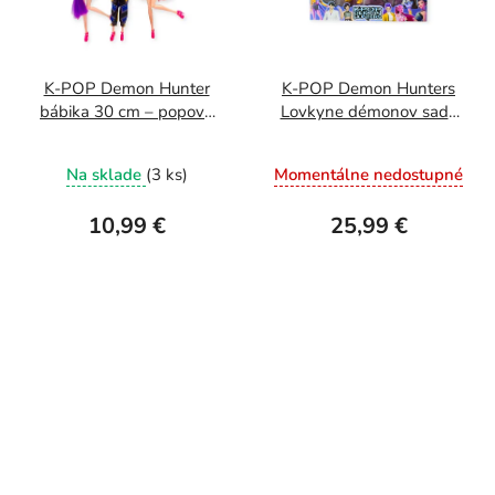
K-POP Demon Hunter
K-POP Demon Hunters
bábika 30 cm – popové
Lovkyne démonov sada
speváčky Rumi Mira a
postavičiek
Zoey
Na sklade
(3 ks)
Momentálne nedostupné
10,99 €
25,99 €