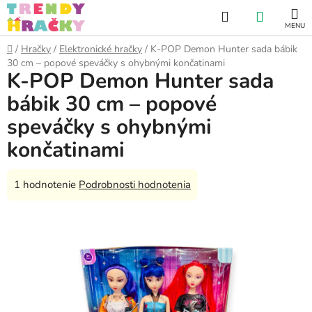
Prejsť
Hľadať
NÁKUP
na
obsah
KOŠÍK
Domov
/
Hračky
/
Elektronické hračky
/
K-POP Demon Hunter sada bábik
30 cm – popové speváčky s ohybnými končatinami
K-POP Demon Hunter sada
bábik 30 cm – popové
speváčky s ohybnými
končatinami
Priemerné
1 hodnotenie
Podrobnosti hodnotenia
hodnotenie
produktu
je
5,0
z
5
hviezdičiek.