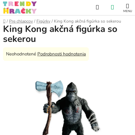
Prejsť
Hľadať
NÁKUP
na
obsah
KOŠÍK
Domov
/
Pre chlapcov
/
Figúrky
/
King Kong akčná figúrka so sekerou
King Kong akčná figúrka so
sekerou
Priemerné
Neohodnotené
Podrobnosti hodnotenia
hodnotenie
produktu
je
0,0
z
5
hviezdičiek.