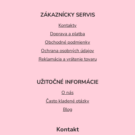
Z
á
ZÁKAZNÍCKY SERVIS
p
ä
Kontakty
t
Doprava a platba
Obchodné podmienky
i
Ochrana osobných údajov
e
Reklamácia a vrátenie tovaru
UŽITOČNÉ INFORMÁCIE
O nás
Často kladené otázky
Blog
Kontakt