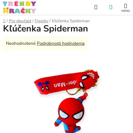
Prejsť
Hľadať
NÁKUP
na
obsah
KOŠÍK
Domov
/
Pre dievčatá
/
Figúrky
/
Kľúčenka Spiderman
Kľúčenka Spiderman
Priemerné
Neohodnotené
Podrobnosti hodnotenia
hodnotenie
produktu
je
0,0
z
5
hviezdičiek.