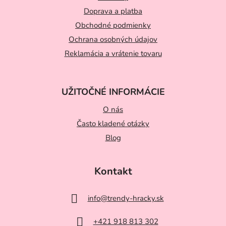
ä
t
Doprava a platba
Obchodné podmienky
i
Ochrana osobných údajov
e
Reklamácia a vrátenie tovaru
UŽITOČNÉ INFORMÁCIE
O nás
Často kladené otázky
Blog
Kontakt
info
@
trendy-hracky.sk
+421 918 813 302