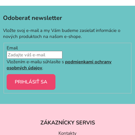
Odoberať newsletter
Vložte svoj e-mail a my Vám budeme zasielať informácie o
nových produktoch na našom e-shope.
Email
Vložením e-mailu súhlasíte s
podmienkami ochrany
osobných údajov
.
PRIHLÁSIŤ SA
Z
á
ZÁKAZNÍCKY SERVIS
p
Kontakty