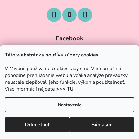
Facebook
Táto webstránka používa súbory cookies.
V Mivonii používame cookies, aby sme Vám umožnili
pohodlné prehliadanie webu a vďaka analýze prevádzky
neustále zlepšovali jeho funkcie, výkon a použiteľnosť.
Viac informácií nájdete
>>> TU
.
Nastavenie
Vytvoril Shoptet
|
Upravil Balkys
Odmietnuť
Súhlasím
Copyright 2026
Trendy-Hracky.sk
. Všetky práva vyhradené.
OZNAM O DOVOLENKE!!! Všetké objednávky prijaté od 28.6
Upraviť nastavenie cookies
budeme odosielať 3.7. Ďakujeme za pochopenie!