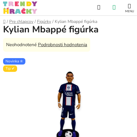
Prejsť
Hľadať
NÁKUP
na
obsah
KOŠÍK
Domov
/
Pre chlapcov
/
Figúrky
/
Kylian Mbappé figúrka
Kylian Mbappé figúrka
Priemerné
Neohodnotené
Podrobnosti hodnotenia
hodnotenie
produktu
Novinka ✮
je
Tip ✔
0,0
z
5
hviezdičiek.