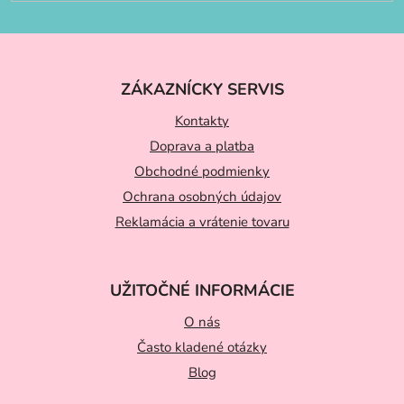
Z
á
ZÁKAZNÍCKY SERVIS
p
ä
Kontakty
t
Doprava a platba
Obchodné podmienky
i
Ochrana osobných údajov
e
Reklamácia a vrátenie tovaru
UŽITOČNÉ INFORMÁCIE
O nás
Často kladené otázky
Blog