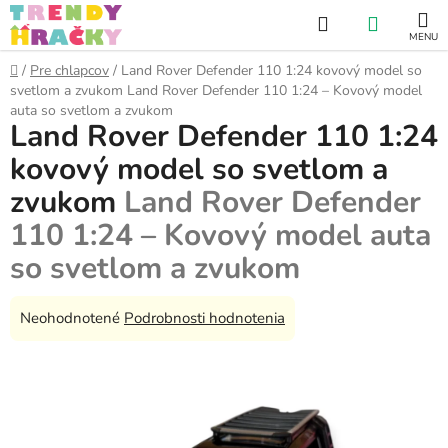
Prejsť
Hľadať
NÁKUP
na
obsah
KOŠÍK
Domov
/
Pre chlapcov
/
Land Rover Defender 110 1:24 kovový model so
svetlom a zvukom
Land Rover Defender 110 1:24 – Kovový model
auta so svetlom a zvukom
Land Rover Defender 110 1:24
kovový model so svetlom a
zvukom
Land Rover Defender
110 1:24 – Kovový model auta
so svetlom a zvukom
Priemerné
Neohodnotené
Podrobnosti hodnotenia
hodnotenie
produktu
je
0,0
z