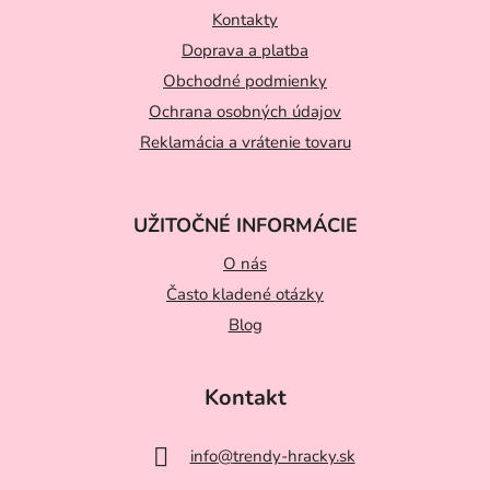
ä
Kontakty
t
Doprava a platba
Obchodné podmienky
i
Ochrana osobných údajov
e
Reklamácia a vrátenie tovaru
UŽITOČNÉ INFORMÁCIE
O nás
Často kladené otázky
Blog
Kontakt
info
@
trendy-hracky.sk