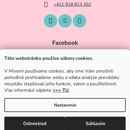
+421 918 813 302
Facebook
Táto webstránka používa súbory cookies.
V Mivonii používame cookies, aby sme Vám umožnili
pohodlné prehliadanie webu a vďaka analýze prevádzky
neustále zlepšovali jeho funkcie, výkon a použiteľnosť.
Viac informácií nájdete
>>> TU
.
Nastavenie
Vytvoril Shoptet
|
Upravil Balkys
Odmietnuť
Súhlasím
Copyright 2026
Trendy-Hracky.sk
. Všetky práva vyhradené.
OZNAM O DOVOLENKE!!! Všetké objednávky prijaté od 28.6