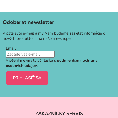
Odoberať newsletter
Vložte svoj e-mail a my Vám budeme zasielať informácie o
nových produktoch na našom e-shope.
Email
Vložením e-mailu súhlasíte s
podmienkami ochrany
osobných údajov
.
PRIHLÁSIŤ SA
Z
á
ZÁKAZNÍCKY SERVIS
p