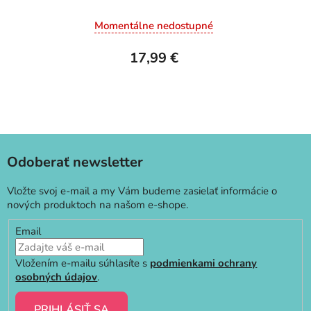
Momentálne nedostupné
17,99 €
Odoberať newsletter
Vložte svoj e-mail a my Vám budeme zasielať informácie o
nových produktoch na našom e-shope.
Email
Vložením e-mailu súhlasíte s
podmienkami ochrany
osobných údajov
.
PRIHLÁSIŤ SA