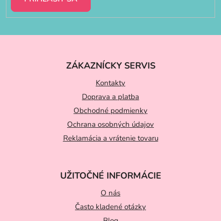
Z
á
ZÁKAZNÍCKY SERVIS
p
ä
Kontakty
t
Doprava a platba
Obchodné podmienky
i
Ochrana osobných údajov
e
Reklamácia a vrátenie tovaru
UŽITOČNÉ INFORMÁCIE
O nás
Často kladené otázky
Blog