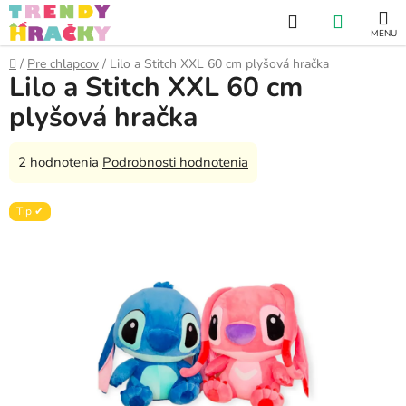
Prejsť
Hľadať
NÁKUP
na
obsah
KOŠÍK
Domov
/
Pre chlapcov
/
Lilo a Stitch XXL 60 cm plyšová hračka
Lilo a Stitch XXL 60 cm
plyšová hračka
Priemerné
2 hodnotenia
Podrobnosti hodnotenia
hodnotenie
produktu
Tip ✔
je
5,0
z
5
hviezdičiek.