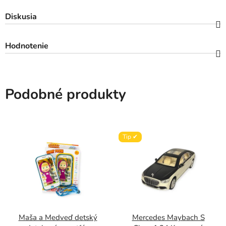
Diskusia
Hodnotenie
Podobné produkty
Tip ✔
Maša a Medveď detský
Mercedes Maybach S