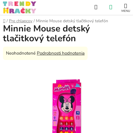
Prejsť
Hľadať
NÁKUP
na
obsah
KOŠÍK
Domov
/
Pre chlapcov
/
Minnie Mouse detský tlačitkový telefón
Minnie Mouse detský
tlačitkový telefón
Priemerné
Neohodnotené
Podrobnosti hodnotenia
hodnotenie
produktu
je
0,0
z
5
hviezdičiek.