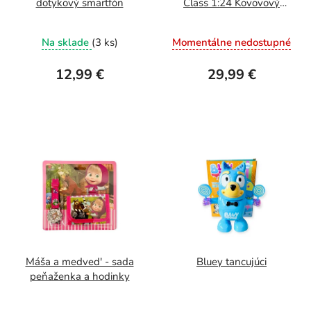
dotykový smartfón
Class 1:24 Kovovový
model auta
Priemerné
Na sklade
(3 ks)
Momentálne nedostupné
hodnotenie
produktu
12,99 €
29,99 €
je
5,0
z
5
hviezdičiek.
Máša a medved' - sada
Bluey tancujúci
peňaženka a hodinky