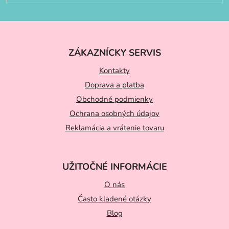
Z
á
ZÁKAZNÍCKY SERVIS
p
ä
Kontakty
t
Doprava a platba
Obchodné podmienky
i
Ochrana osobných údajov
e
Reklamácia a vrátenie tovaru
UŽITOČNÉ INFORMÁCIE
O nás
Často kladené otázky
Blog