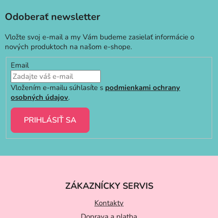
Odoberať newsletter
Vložte svoj e-mail a my Vám budeme zasielať informácie o
nových produktoch na našom e-shope.
Email
Vložením e-mailu súhlasíte s
podmienkami ochrany
osobných údajov
.
PRIHLÁSIŤ SA
Z
á
ZÁKAZNÍCKY SERVIS
p
ä
Kontakty
Doprava a platba