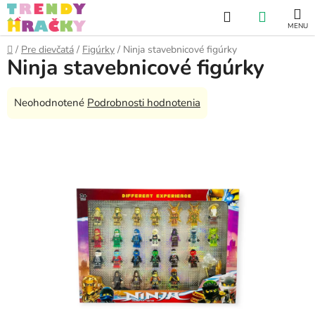
Prejsť
Hľadať
NÁKUP
na
obsah
KOŠÍK
Domov
/
Pre dievčatá
/
Figúrky
/
Ninja stavebnicové figúrky
Ninja stavebnicové figúrky
Priemerné
Neohodnotené
Podrobnosti hodnotenia
hodnotenie
produktu
je
0,0
z
5
hviezdičiek.