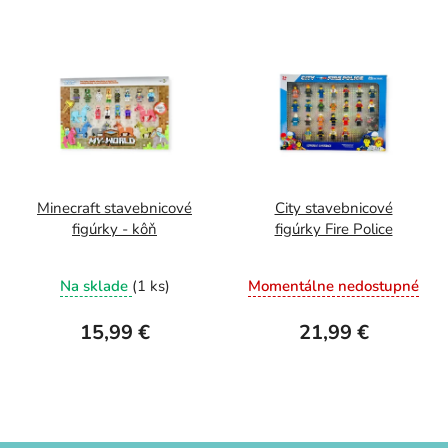
Minecraft stavebnicové
City stavebnicové
figúrky - kôň
figúrky Fire Police
Na sklade
(1 ks)
Momentálne nedostupné
15,99 €
21,99 €