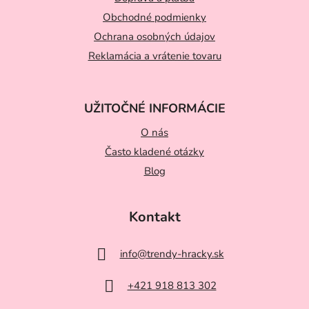
t
Obchodné podmienky
i
Ochrana osobných údajov
e
Reklamácia a vrátenie tovaru
UŽITOČNÉ INFORMÁCIE
O nás
Často kladené otázky
Blog
Kontakt
info
@
trendy-hracky.sk
+421 918 813 302