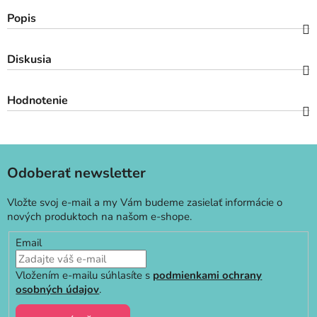
Popis
Diskusia
Hodnotenie
Odoberať newsletter
Vložte svoj e-mail a my Vám budeme zasielať informácie o
nových produktoch na našom e-shope.
Email
Vložením e-mailu súhlasíte s
podmienkami ochrany
osobných údajov
.