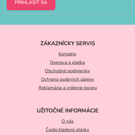
PRIHLÁSIŤ SA
Z
á
ZÁKAZNÍCKY SERVIS
p
ä
Kontakty
t
Doprava a platba
Obchodné podmienky
i
Ochrana osobných údajov
e
Reklamácia a vrátenie tovaru
UŽITOČNÉ INFORMÁCIE
O nás
Často kladené otázky