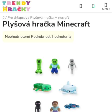
Prejsť
Hľadať
NÁKUP
na
obsah
KOŠÍK
Domov
/
Pre chlapcov
/
Plyšová hračka Minecraft
Plyšová hračka Minecraft
Priemerné
Neohodnotené
Podrobnosti hodnotenia
hodnotenie
produktu
je
0,0
z
5
hviezdičiek.