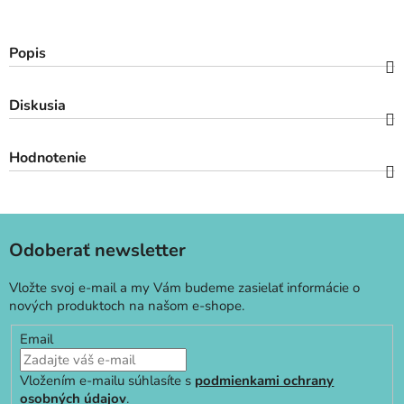
Popis
Diskusia
Hodnotenie
Odoberať newsletter
Vložte svoj e-mail a my Vám budeme zasielať informácie o
nových produktoch na našom e-shope.
Email
Vložením e-mailu súhlasíte s
podmienkami ochrany
osobných údajov
.