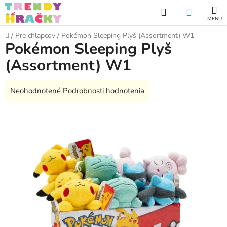
Prejsť
Hľadať
NÁKUP
na
obsah
KOŠÍK
Domov
/
Pre chlapcov
/
Pokémon Sleeping Plyš (Assortment) W1
Pokémon Sleeping Plyš
(Assortment) W1
Priemerné
Neohodnotené
Podrobnosti hodnotenia
hodnotenie
produktu
je
0,0
z
5
hviezdičiek.