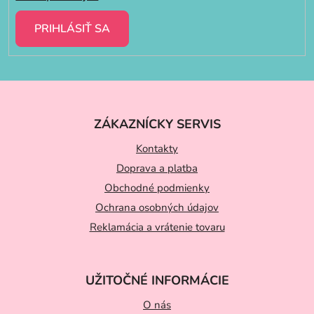
PRIHLÁSIŤ SA
Z
á
ZÁKAZNÍCKY SERVIS
p
ä
Kontakty
t
Doprava a platba
Obchodné podmienky
i
Ochrana osobných údajov
e
Reklamácia a vrátenie tovaru
UŽITOČNÉ INFORMÁCIE
O nás