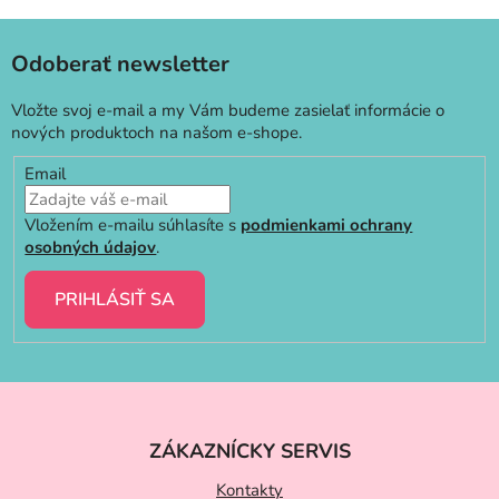
Odoberať newsletter
Vložte svoj e-mail a my Vám budeme zasielať informácie o
nových produktoch na našom e-shope.
Email
Vložením e-mailu súhlasíte s
podmienkami ochrany
osobných údajov
.
PRIHLÁSIŤ SA
Z
á
ZÁKAZNÍCKY SERVIS
p
ä
Kontakty