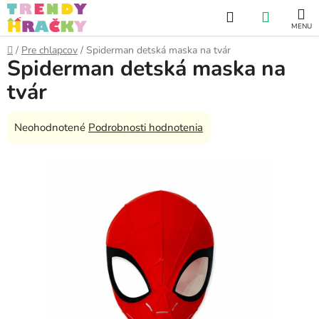
Prejsť
Hľadať
NÁKUP
na
obsah
KOŠÍK
Domov
/
Pre chlapcov
/
Spiderman detská maska na tvár
Spiderman detská maska na
tvár
Priemerné
Neohodnotené
Podrobnosti hodnotenia
hodnotenie
produktu
je
0,0
z
5
hviezdičiek.