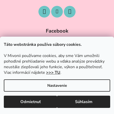
Facebook
Táto webstránka používa súbory cookies.
V Mivonii používame cookies, aby sme Vám umožnili
pohodlné prehliadanie webu a vďaka analýze prevádzky
neustále zlepšovali jeho funkcie, výkon a použiteľnosť.
Viac informácií nájdete
>>> TU
.
Nastavenie
Vytvoril Shoptet
|
Upravil Balkys
Odmietnuť
Súhlasím
Copyright 2026
Trendy-Hracky.sk
. Všetky práva vyhradené.
OZNAM O DOVOLENKE!!! Všetké objednávky prijaté od 28.6
Upraviť nastavenie cookies
budeme odosielať 3.7. Ďakujeme za pochopenie!