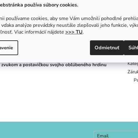
Garancia kvality
Široký výber
ebstránka používa súbory cookies.
celého sortimentu
s okamžitým odosla
nii používame cookies, aby sme Vám umožnili pohodlné prehli
vďaka analýze prevádzky neustále zlepšovali jeho funkcie, výk
ľnosť. Viac informácií nájdete
>>> TU
.
Odmietnuť
Súh
avenie
Doda
Kate
a zvukom a postavičkou svojho obľúbeného hrdinu
Záru
P
Email