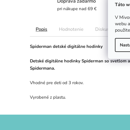
Doprava zadarmo
Táto w
pri nákupe nad 69 €
V Mivo
webu a 
Popis
Hodnotenie
Diskusia
použite
Nast
Spiderman detské digitálne hodinky
Detské digitálne hodinky Spiderman so svetlom 
Spidermana.
Vhodné pre deti od 3 rokov.
Vyrobené z plastu.
Z
á