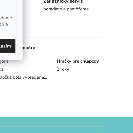
Zákaznícky servis
ním
poradíme a pomôžeme
adanie
on a
lasím
točné parametre
gória
Hračky pre chlapcov
ka
2 roky
oložka bola vypredaná…