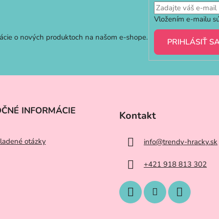
Vložením e-mailu sú
mácie o nových produktoch na našom e-shope.
PRIHLÁSIŤ S
OČNÉ INFORMÁCIE
Kontakt
ladené otázky
info
@
trendy-hracky.sk
+421 918 813 302