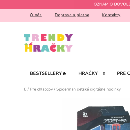
Prejsť
OZNAM O DOVOLENKE!
na
obsah
O nás
Doprava a platba
Kontakty
BESTSELLERY🔥
HRAČKY
PRE 
Domov
/
Pre chlapcov
/
Spiderman detské digitálne hodinky