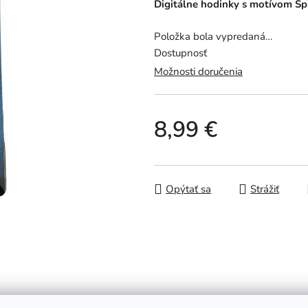
Digitálne hodinky s motívom S
je
0,0
Položka bola vypredaná…
z
Dostupnosť
5
Možnosti doručenia
hviezdičiek.
8,99 €
Jednotková cena:
Opýtať sa
Strážiť