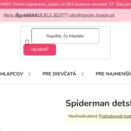
!! Všetké objednávky prijaté od 28.6 budeme odosielať 3.7. Ďakujem
Moja objednávka
+421 918 813 302
|
info@trendy-hracky.sk
HĽADAŤ
CHLAPCOV
PRE DIEVČATÁ
PRE NAJMENŠÍ
Spiderman detsk
Priemerné
Neohodnotené
Podrobnosti hod
hodnotenie
produktu