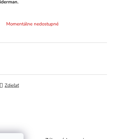
piderman.
Momentálne nedostupné
Zdieľať