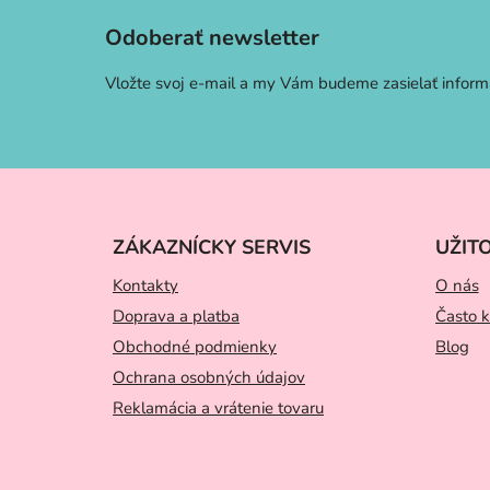
p
Odoberať newsletter
ä
t
Vložte svoj e-mail a my Vám budeme zasielať infor
i
e
ZÁKAZNÍCKY SERVIS
UŽIT
Kontakty
O nás
Doprava a platba
Často k
Obchodné podmienky
Blog
Ochrana osobných údajov
Reklamácia a vrátenie tovaru