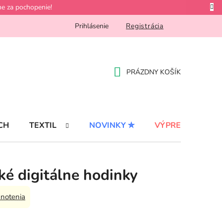
e za pochopenie!
Prihlásenie
Registrácia
PRÁZDNY KOŠÍK
NÁKUPNÝ
KOŠÍK
CH
TEXTIL
NOVINKY ✮
VÝPREDAJ %
é digitálne hodinky
notenia