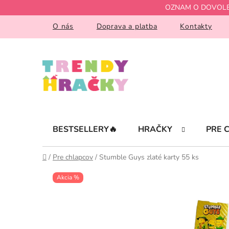
Prejsť
OZNAM O DOVOLENKE!
na
obsah
O nás
Doprava a platba
Kontakty
BESTSELLERY🔥
HRAČKY
PRE 
Domov
/
Pre chlapcov
/
Stumble Guys zlaté karty 55 ks
Akcia %