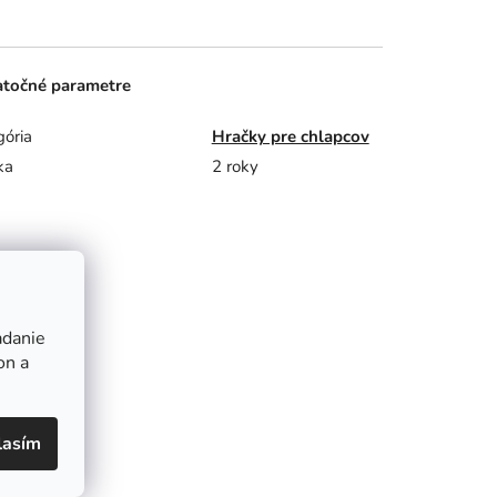
točné parametre
gória
Hračky pre chlapcov
ka
2 roky
adanie
on a
lasím