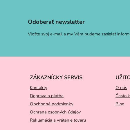
Z
á
p
Odoberať newsletter
ä
t
Vložte svoj e-mail a my Vám budeme zasielať infor
i
e
ZÁKAZNÍCKY SERVIS
UŽIT
Kontakty
O nás
Doprava a platba
Často k
Obchodné podmienky
Blog
Ochrana osobných údajov
Reklamácia a vrátenie tovaru