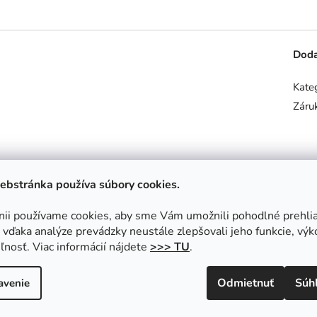
Doda
Kate
Záru
ebstránka používa súbory cookies.
nii používame cookies, aby sme Vám umožnili pohodlné prehli
vďaka analýze prevádzky neustále zlepšovali jeho funkcie, výk
ľnosť. Viac informácií nájdete
>>> TU
.
Súvisiaci tovar
Odmietnuť
Súh
avenie