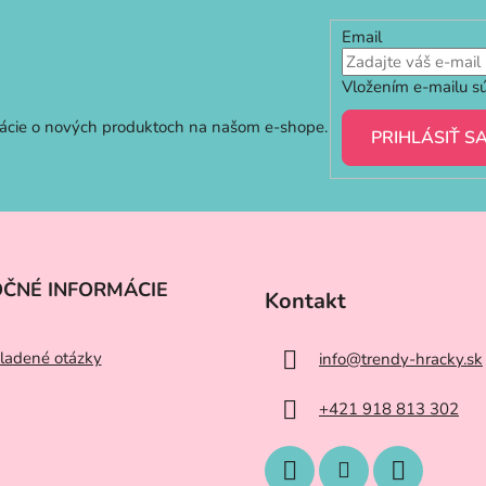
hviezdičiek.
Email
Vložením e-mailu sú
mácie o nových produktoch na našom e-shope.
PRIHLÁSIŤ S
OČNÉ INFORMÁCIE
Kontakt
ladené otázky
info
@
trendy-hracky.sk
+421 918 813 302