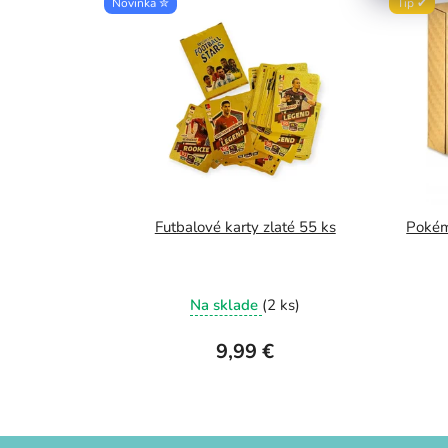
Novinka ✮
Tip ✔
Futbalové karty zlaté 55 ks
Pokém
Na sklade
(2 ks)
9,99 €