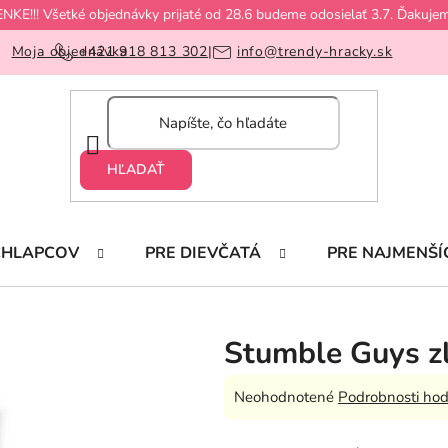
!! Všetké objednávky prijaté od 28.6 budeme odosielať 3.7. Ďakujem
Moja objednávka
+421 918 813 302
|
info@trendy-hracky.sk
HĽADAŤ
CHLAPCOV
PRE DIEVČATÁ
PRE NAJMENŠÍ
Stumble Guys zl
Priemerné
Neohodnotené
Podrobnosti hod
hodnotenie
produktu