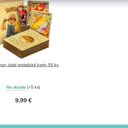
on zlaté metalické karty 55 ks
Priemerné
Na sklade
(>5 ks)
hodnotenie
produktu
9,99 €
je
5,0
z
5