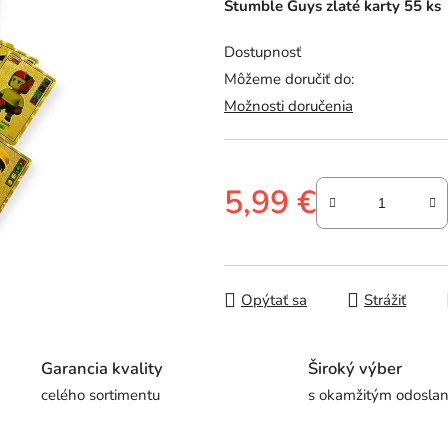
Stumble Guys zlaté karty 55 ks
je
0,0
Dostupnosť
z
Môžeme doručiť do:
5
Možnosti doručenia
hviezdičiek.
5,99 €
Jednotková cena:
Opýtať sa
Strážiť
Garancia kvality
Široký výber
celého sortimentu
s okamžitým odosla