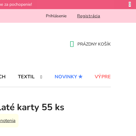
e za pochopenie!
Prihlásenie
Registrácia
PRÁZDNY KOŠÍK
NÁKUPNÝ
KOŠÍK
CH
TEXTIL
NOVINKY ✮
VÝPREDAJ %
até karty 55 ks
notenia