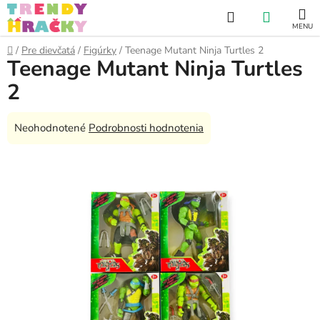
Prejsť
Hľadať
NÁKUP
na
obsah
KOŠÍK
Domov
/
Pre dievčatá
/
Figúrky
/
Teenage Mutant Ninja Turtles 2
Teenage Mutant Ninja Turtles
2
Priemerné
Neohodnotené
Podrobnosti hodnotenia
hodnotenie
produktu
je
0,0
z
5
hviezdičiek.