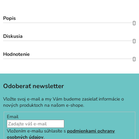
Popis
Diskusia
Hodnotenie
Odoberať newsletter
Vložte svoj e-mail a my Vám budeme zasielať informácie o
nových produktoch na našom e-shope.
Email
Vložením e-mailu súhlasíte s
podmienkami ochrany
osobných údajov
.