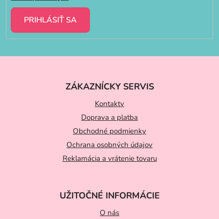
PRIHLÁSIŤ SA
Z
á
ZÁKAZNÍCKY SERVIS
p
ä
Kontakty
t
Doprava a platba
Obchodné podmienky
i
Ochrana osobných údajov
e
Reklamácia a vrátenie tovaru
UŽITOČNÉ INFORMÁCIE
O nás