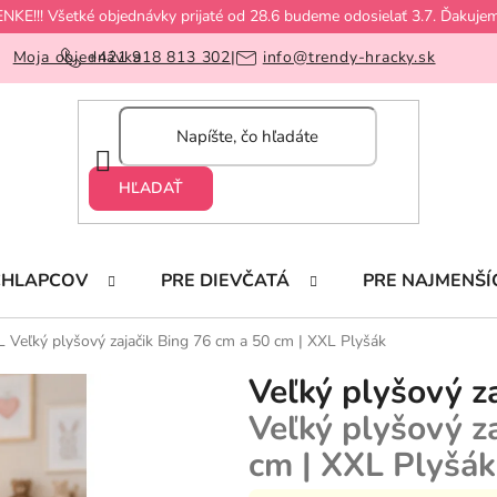
!! Všetké objednávky prijaté od 28.6 budeme odosielať 3.7. Ďakujem
Moja objednávka
+421 918 813 302
|
info@trendy-hracky.sk
HĽADAŤ
CHLAPCOV
PRE DIEVČATÁ
PRE NAJMENŠÍ
XL
Veľký plyšový zajačik Bing 76 cm a 50 cm | XXL Plyšák
Veľký plyšový z
Veľký plyšový z
cm | XXL Plyšák