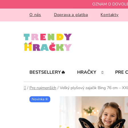
Prejsť
OZNAM O DOVOLENKE!
na
obsah
O nás
Doprava a platba
Kontakty
BESTSELLERY🔥
HRAČKY
PRE 
Domov
/
Pre najmenších
/
Veľký plyšový zajačik Bing 76 cm – X
Novinka ✮