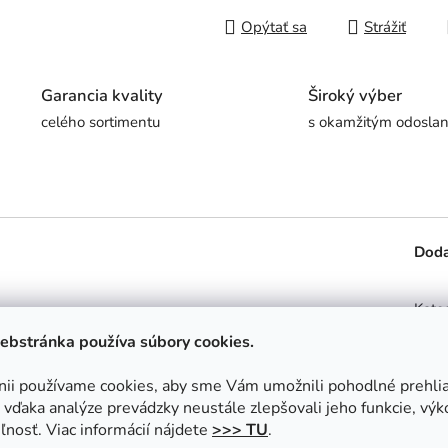
Opýtať sa
Strážiť
Garancia kvality
Široký výber
celého sortimentu
s okamžitým odosla
Doda
Kate
ulárnej detskej rozprávky?
Či už chcete poriadneho
ebstránka používa súbory cookies.
 parťáka na výlety, máme pre vás riešenie. Vyberte si z
Záru
ou 76 cm
alebo jeho
stredný 50 cm variant
sa stanú
Mater
nii používame cookies, aby sme Vám umožnili pohodlné prehli
 dobrodružstvá aj pokojný spánok.
vďaka analýze prevádzky neustále zlepšovali jeho funkcie, výk
Urče
ľúbenej animovanej postavičky – nechýbajú mu jeho
ľnosť. Viac informácií nájdete
>>> TU
.
om, zelené tričko a veľké kamarátske oči.