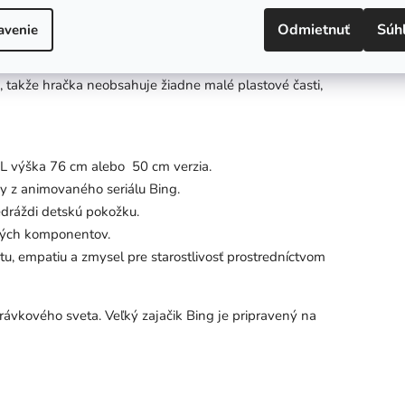
Vhod
bo 50 cm) poslúži nielen ako skvelá hračka na
Odmietnuť
Súh
avenie
j izby. Plyšový Bing je vyrobený z
vysoko kvalitného,
 ktorý je maximálne bezpečný pre zdravie vašich
é, takže hračka neobsahuje žiadne malé plastové časti,
 výška 76 cm alebo 50 cm verzia.
y z animovaného seriálu Bing.
edráždi detskú pokožku.
vých komponentov.
u, empatiu a zmysel pre starostlivosť prostredníctvom
ávkového sveta. Veľký zajačik Bing je pripravený na