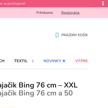
e za pochopenie!
Prihlásenie
Registrácia
PRÁZDNY KOŠÍK
NÁKUPNÝ
KOŠÍK
CH
TEXTIL
NOVINKY ✮
VÝPREDAJ %
ajačik Bing 76 cm – XXL
ajačik Bing 76 cm a 50