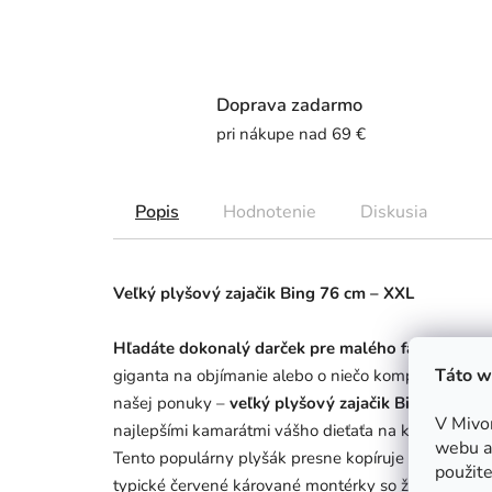
Doprava zadarmo
pri nákupe nad 69 €
Popis
Hodnotenie
Diskusia
Veľký plyšový zajačik Bing 76 cm – XXL
Hľadáte dokonalý darček pre malého fanúšika pop
Táto w
giganta na objímanie alebo o niečo kompaktnejšieho
našej ponuky –
veľký plyšový zajačik Bing s výšk
V Mivo
najlepšími kamarátmi vášho dieťaťa na každodenné
webu a 
Tento populárny plyšák presne kopíruje vzhľad ob
použite
typické červené kárované montérky so žltým gombík