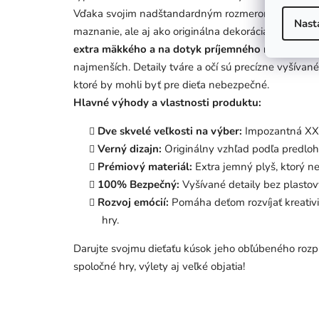
Vďaka svojim nadštandardným rozmerom (76 cm ale
Nast
maznanie, ale aj ako originálna dekorácia do detske
extra mäkkého a na dotyk príjemného materiálu
,
najmenších. Detaily tváre a očí sú precízne vyšívan
ktoré by mohli byť pre dieťa nebezpečné.
Hlavné výhody a vlastnosti produktu:
Dve skvelé veľkosti na výber:
Impozantná XXL
Verný dizajn:
Originálny vzhľad podľa predloh
Prémiový materiál:
Extra jemný plyš, ktorý n
100% Bezpečný:
Vyšívané detaily bez plasto
Rozvoj emócií:
Pomáha deťom rozvíjať kreativit
hry.
Darujte svojmu dieťaťu kúsok jeho obľúbeného rozpr
spoločné hry, výlety aj veľké objatia!