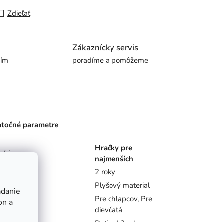
Zdieľať
Zákaznícky servis
ním
poradíme a pomôžeme
točné parametre
Hračky pre
gória
najmenších
ka
2 roky
iál
Plyšový material
adanie
Pre chlapcov, Pre
on a
nie
dievčatá