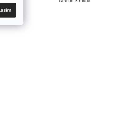
né pre
Deti od 3 rokov
lasím