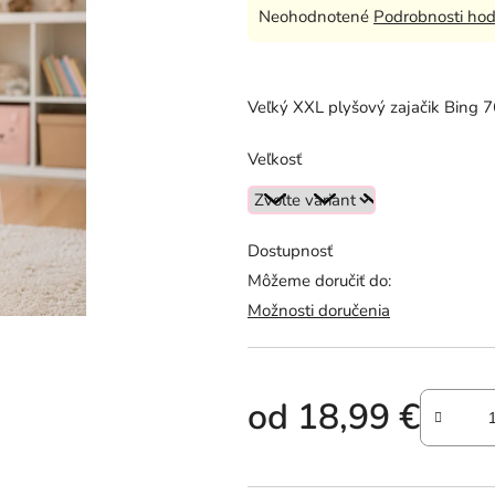
Priemerné
Neohodnotené
Podrobnosti hod
hodnotenie
produktu
je
Veľký XXL plyšový zajačik Bing 
0,0
z
Veľkosť
5
hviezdičiek.
Dostupnosť
Môžeme doručiť do:
Možnosti doručenia
od
18,99 €
Jednotková cena: