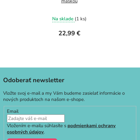
maskou
Na sklade
(1 ks)
22,99 €
Odoberať newsletter
Vložte svoj e-mail a my Vám budeme zasielať informácie o
nových produktoch na našom e-shope.
Email
Vložením e-mailu súhlasíte s
podmienkami ochrany
osobných údajov
.