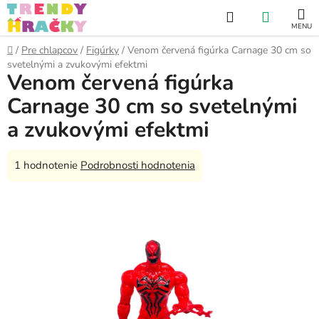
Prejsť
Hľadať
NÁKUP
na
obsah
KOŠÍK
Domov
/
Pre chlapcov
/
Figúrky
/
Venom červená figúrka Carnage 30 cm so
svetelnými a zvukovými efektmi
Venom červená figúrka
Carnage 30 cm so svetelnými
a zvukovými efektmi
Priemerné
1 hodnotenie
Podrobnosti hodnotenia
hodnotenie
produktu
je
5,0
z
5
hviezdičiek.