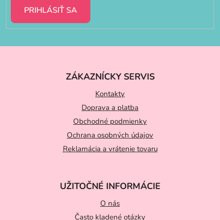
PRIHLÁSIŤ SA
Z
á
ZÁKAZNÍCKY SERVIS
p
ä
Kontakty
t
Doprava a platba
Obchodné podmienky
i
Ochrana osobných údajov
e
Reklamácia a vrátenie tovaru
UŽITOČNÉ INFORMÁCIE
O nás
Často kladené otázky