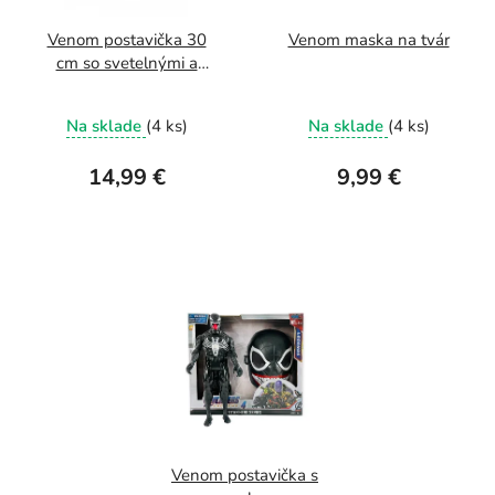
Venom postavička 30
Venom maska na tvár
cm so svetelnými a
zvukovými efektmi
Na sklade
(4 ks)
Na sklade
(4 ks)
14,99 €
9,99 €
Venom postavička s