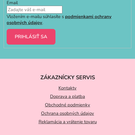
Email
Vložením e-mailu súhlasíte s
podmienkami ochrany
osobných údajov
.
PRIHLÁSIŤ SA
Z
á
ZÁKAZNÍCKY SERVIS
p
ä
Kontakty
t
Doprava a platba
Obchodné podmienky
i
Ochrana osobných údajov
e
Reklamácia a vrátenie tovaru