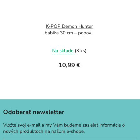
K-POP Demon Hunter
bábika 30 cm – popové
speváčky Rumi Mira a
Zoey
Na sklade
(3 ks)
10,99 €
Odoberať newsletter
Vložte svoj e-mail a my Vám budeme zasielať informácie o
nových produktoch na našom e-shope.