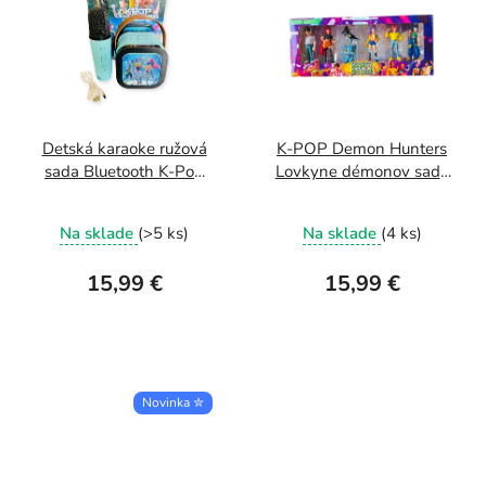
Detská karaoke ružová
K-POP Demon Hunters
sada Bluetooth K-Pop
Lovkyne démonov sada
Demon Hunters s
postavičiek
bezdrôtovým
Na sklade
(>5 ks)
Na sklade
(4 ks)
mikrofónom -modrý
15,99 €
15,99 €
Novinka ✮