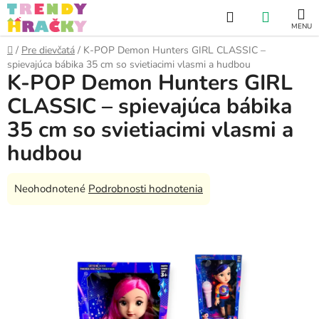
Prejsť
Hľadať
NÁKUP
na
obsah
KOŠÍK
Domov
/
Pre dievčatá
/
K-POP Demon Hunters GIRL CLASSIC –
spievajúca bábika 35 cm so svietiacimi vlasmi a hudbou
K-POP Demon Hunters GIRL
CLASSIC – spievajúca bábika
35 cm so svietiacimi vlasmi a
hudbou
Priemerné
Neohodnotené
Podrobnosti hodnotenia
hodnotenie
produktu
je
0,0
z
5
hviezdičiek.