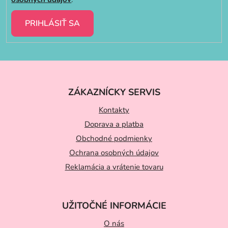
PRIHLÁSIŤ SA
Z
á
ZÁKAZNÍCKY SERVIS
p
ä
Kontakty
t
Doprava a platba
Obchodné podmienky
i
Ochrana osobných údajov
e
Reklamácia a vrátenie tovaru
UŽITOČNÉ INFORMÁCIE
O nás