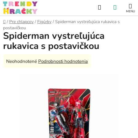
Prejsť
Hľadať
NÁKUP
na
obsah
KOŠÍK
Domov
/
Pre chlapcov
/
Figúrky
/
Spiderman vystreľujúca rukavica s
postavičkou
Spiderman vystreľujúca
rukavica s postavičkou
Priemerné
Neohodnotené
Podrobnosti hodnotenia
hodnotenie
produktu
je
0,0
z
5
hviezdičiek.