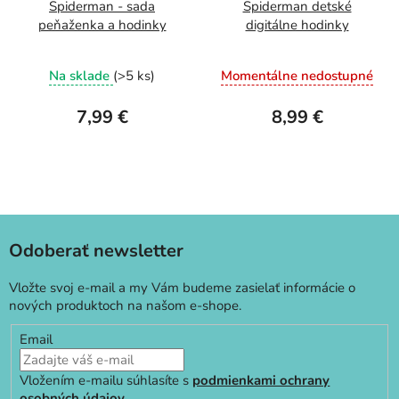
Spiderman - sada
Spiderman detské
peňaženka a hodinky
digitálne hodinky
Na sklade
(>5 ks)
Momentálne nedostupné
7,99 €
8,99 €
Odoberať newsletter
Vložte svoj e-mail a my Vám budeme zasielať informácie o
nových produktoch na našom e-shope.
Email
Vložením e-mailu súhlasíte s
podmienkami ochrany
osobných údajov
.